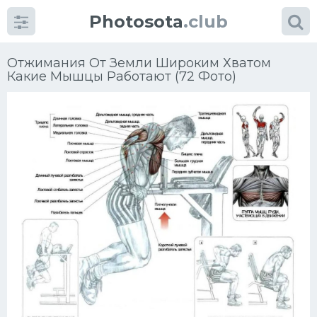
Photosota
.club
Отжимания От Земли Широким Хватом
Какие Мышцы Работают (72 Фото)
Категории
Фото
Много картинок...
Футбол
Баскетбол
Хоккей
Велогонки