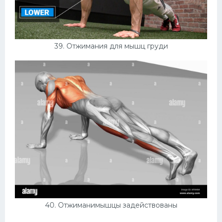
39. Отжимания для мышц груди
40. Отжиманимышцы задействованы