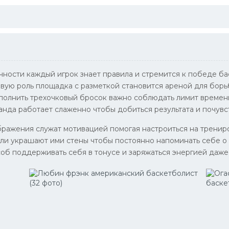
очности каждый игрок знает правила и стремится к победе б
вую роль площадка с разметкой становится ареной для борь
ыполнить трехочковый бросок важно соблюдать лимит времен
нда работает слаженно чтобы добиться результата и почувст
бражения служат мотивацией помогая настроиться на трениро
или украшают ими стены чтобы постоянно напоминать себе о
об поддерживать себя в тонусе и заряжаться энергией даже