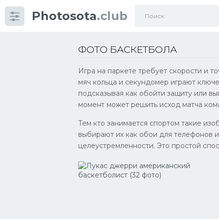
Photosota
.club
Категории
Фото
ФОТО БАСКЕТБОЛА
Много картинок...
Игра на паркете требует скорости и т
мяч кольца и секундомер играют ключе
Футбол
подсказывая как обойти защиту или в
Баскетбол
момент может решить исход матча кома
Хоккей
Тем кто занимается спортом такие изо
выбирают их как обои для телефонов 
Велогонки
целеустремленности. Это простой спос
Конькобежный спорт
Тренажеры
Интерьеры квартир