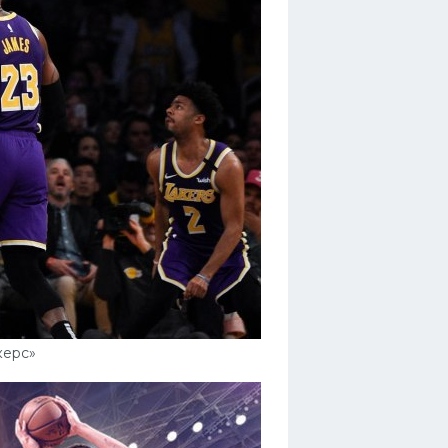
керс»