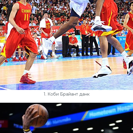
1. Коби Брайант данк