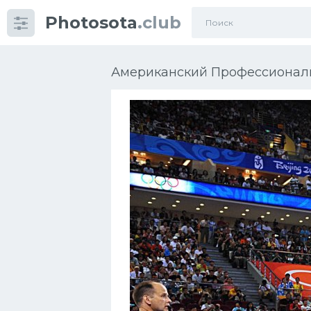
Photosota
.club
Категории
Фото
Американский Профессиональ
Много картинок...
Футбол
Баскетбол
Хоккей
Велогонки
Конькобежный спорт
Тренажеры
Интерьеры квартир