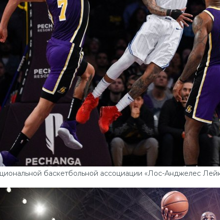
ациональной баскетбольной ассоциации «Лос-Анджелес Лей