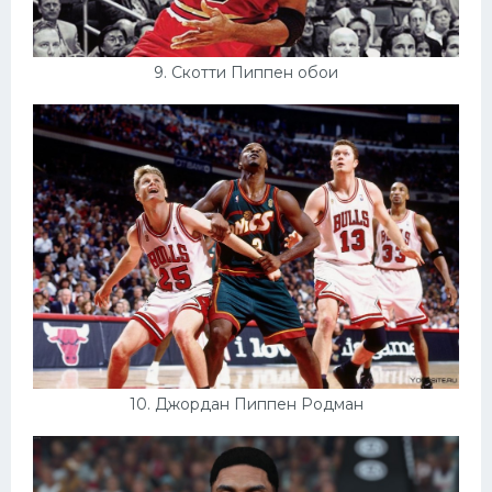
9. Скотти Пиппен обои
10. Джордан Пиппен Родман