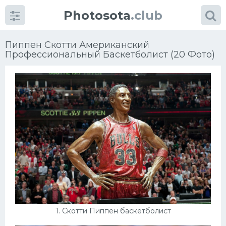
Photosota
.club
Пиппен Скотти Американский
Профессиональный Баскетболист (20 Фото)
Категории
Фото
Много картинок...
Футбол
Баскетбол
Хоккей
Велогонки
1. Скотти Пиппен баскетболист
Конькобежный спорт