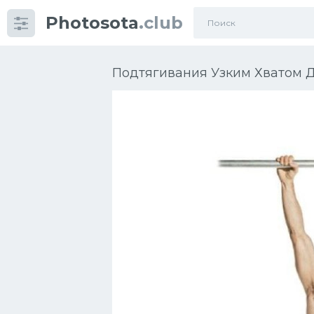
Photosota
.club
Категории
Фото
Подтягивания Узким Хватом Д
Много картинок...
Футбол
Баскетбол
Хоккей
Велогонки
Конькобежный спорт
Тренажеры
Интерьеры квартир