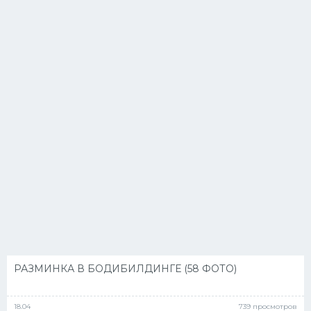
РАЗМИНКА В БОДИБИЛДИНГЕ (58 ФОТО)
18.04
739 просмотров