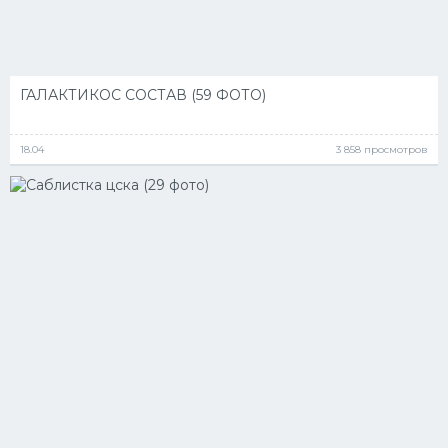
ГАЛАКТИКОС СОСТАВ (59 ФОТО)
18.04
3 858 просмотров