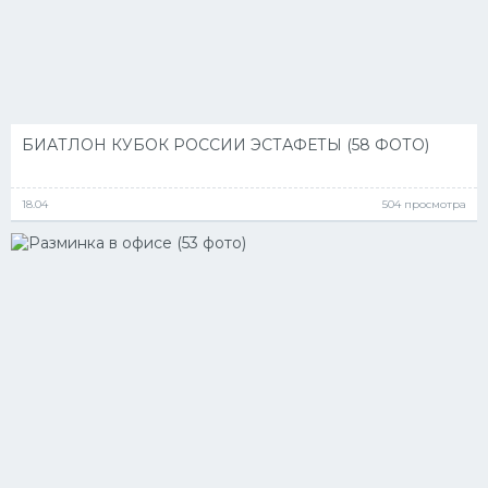
БИАТЛОН КУБОК РОССИИ ЭСТАФЕТЫ (58 ФОТО)
18.04
504 просмотра