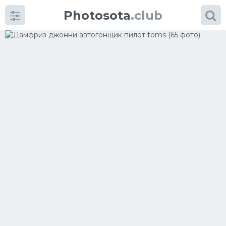
Photosota
.club
Категории
Фото
Много картинок...
Футбол
Баскетбол
Хоккей
Велогонки