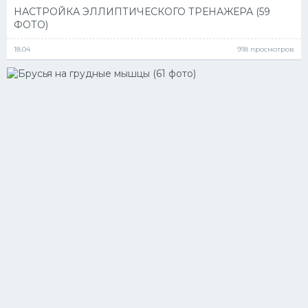
НАСТРОЙКА ЭЛЛИПТИЧЕСКОГО ТРЕНАЖЕРА (59
ФОТО)
18.04
918 просмотров