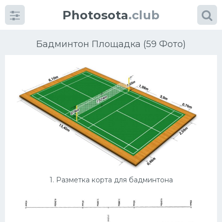
Photosota
.club
Бадминтон Площадка (59 Фото)
Категории
Фото
Много картинок...
Футбол
1. Разметка корта для бадминтона
Баскетбол
Хоккей
Велогонки