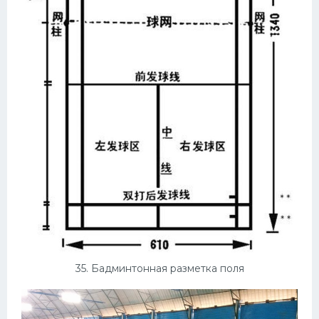
35. Бадминтонная разметка поля