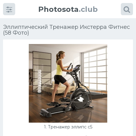
Photosota
.club
Эллиптический Тренажер Икстерра Фитнес
(58 Фото)
Категории
Фото
Много картинок...
Футбол
Баскетбол
Хоккей
1. Тренажер эллипс с5
Велогонки