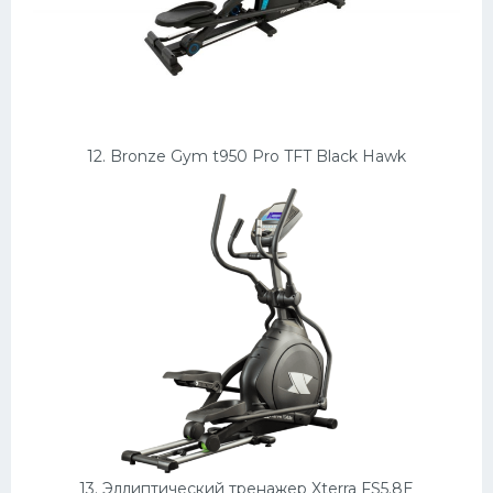
12. Bronze Gym t950 Pro TFT Black Hawk
13. Эллиптический тренажер Xterra FS5.8E