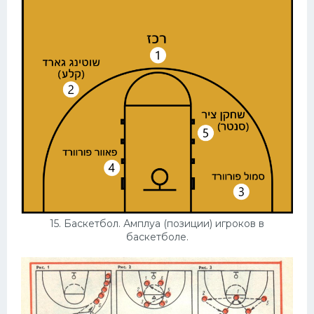
15. Баскетбол. Амплуа (позиции) игроков в
баскетболе.