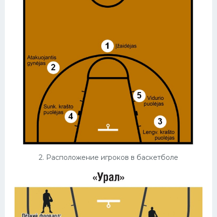
Конькобежный спорт
Тренажеры
Интерьеры квартир
2. Расположение игроков в баскетболе