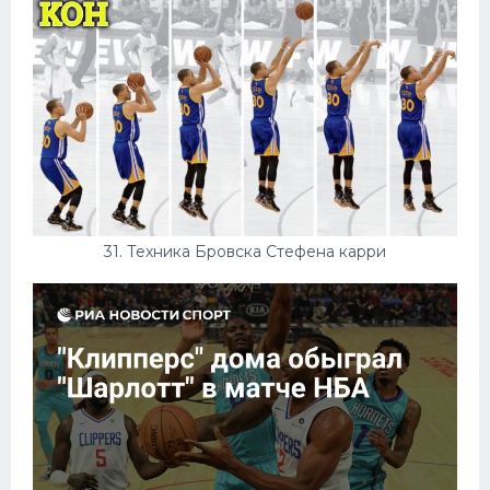
31. Техника Бровска Стефена карри