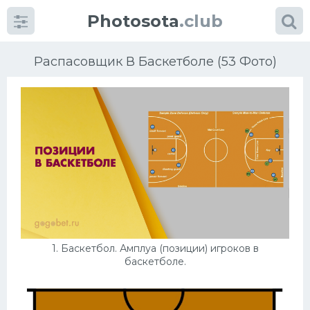
Photosota
.club
Распасовщик В Баскетболе (53 Фото)
Категории
Фото
Много картинок...
Футбол
1. Баскетбол. Амплуа (позиции) игроков в
Баскетбол
баскетболе.
Хоккей
Велогонки