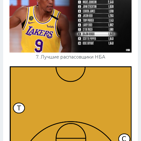
7. Лучшие распасовщики НБА