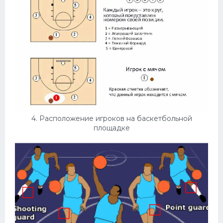
4. Расположение игроков на баскетбольной
площадке