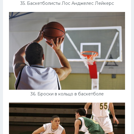
35. Баскетболисты Лос Анджелес Лейкерс
36. Броски в кольцо в баскетболе