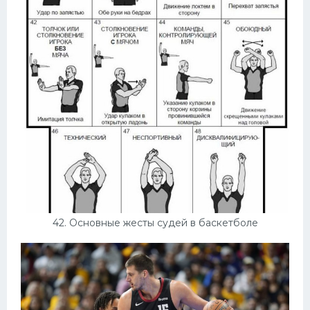
42. Основные жесты судей в баскетболе