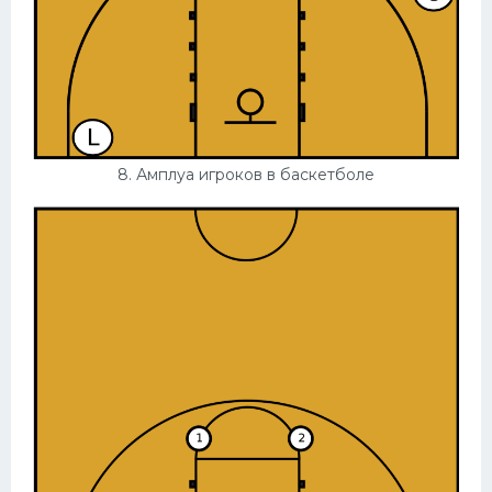
8. Амплуа игроков в баскетболе