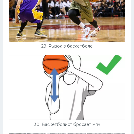
29. Рывок в баскетболе
30. Баскетболист бросает мяч