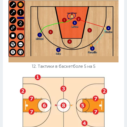
12. Тактики в баскетболе 5 на 5