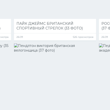
ПАЙК ДЖЕЙМС БРИТАНСКИЙ
РОС
)
СПОРТИВНЫЙ СТРЕЛОК (33 ФОТО)
(37 
осмотра
26.09
526 просмотров
26.09