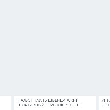
ПРОБСТ ПАУЛЬ ШВЕЙЦАРСКИЙ
УПР
СПОРТИВНЫЙ СТРЕЛОК (35 ФОТО)
ФОТ