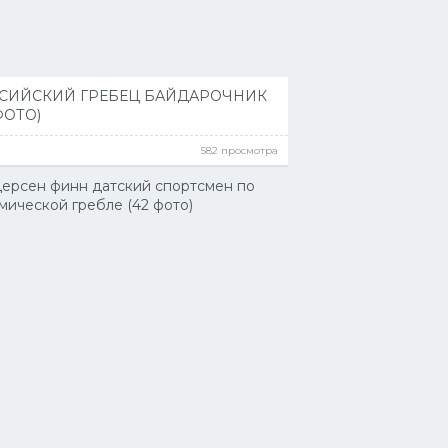
СИЙСКИЙ ГРЕБЕЦ БАЙДАРОЧНИК
ФОТО)
582 просмотра