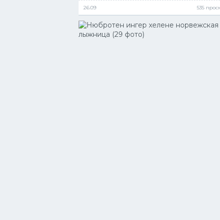
26.09
535 про