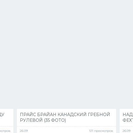
ДУ
ПРАЙС БРАЙАН КАНАДСКИЙ ГРЕБНОЙ
НАД
РУЛЕВОЙ (35 ФОТО)
ФЕХ
мотров
26.09
511 просмотров
26.09