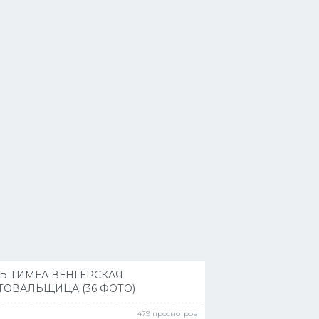
Ь ТИМЕА ВЕНГЕРСКАЯ
ТОВАЛЬЩИЦА (36 ФОТО)
479 просмотров