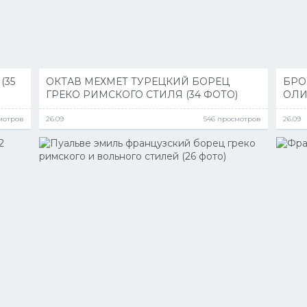
(35
ОКТАВ МЕХМЕТ ТУРЕЦКИЙ БОРЕЦ
БРО
ГРЕКО РИМСКОГО СТИЛЯ (34 ФОТО)
ОЛИ
мотров
26.09
546 просмотров
26.09