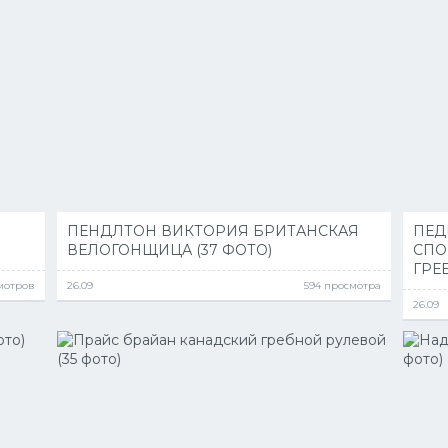
ПЕНДЛТОН ВИКТОРИЯ БРИТАНСКАЯ
ПЕД
ВЕЛОГОНЩИЦА (37 ФОТО)
СПО
ГРЕБ
мотров
26.09
594 просмотра
26.09