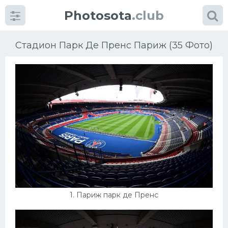
Photosota
.club
Стадион Парк Де Пренс Париж (35 Фото)
Категории
Фото
Много картинок...
Футбол
Баскетбол
1. Париж парк де Пренс
Хоккей
Велогонки