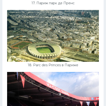
17. Париж парк де Пренс
18. Parc des Princes в Париже