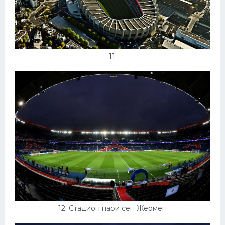
11.
12. Стадион пари сен Жермен