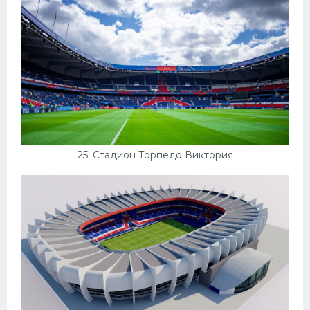
25. Стадион Торпедо Виктория