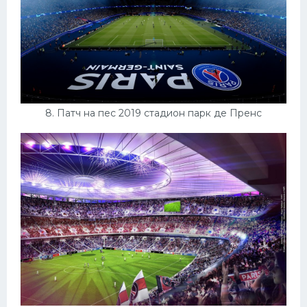
8. Патч на пес 2019 стадион парк де Пренс