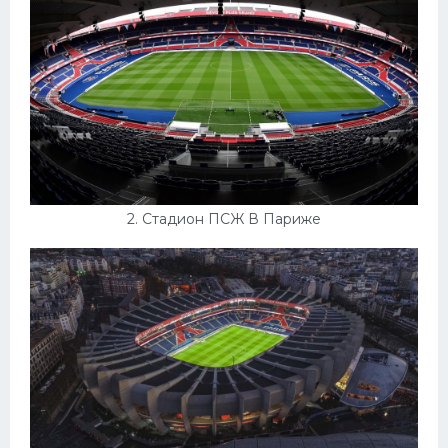
Конькобежный спорт
Тренажеры
Интерьеры квартир
2. Стадион ПСЖ В Париже