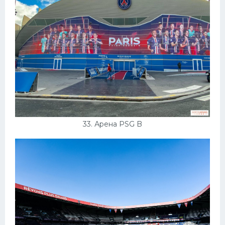
33. Арена PSG B