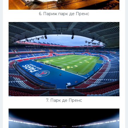
6. Париж парк де Пренс
7. Парк де Пренс