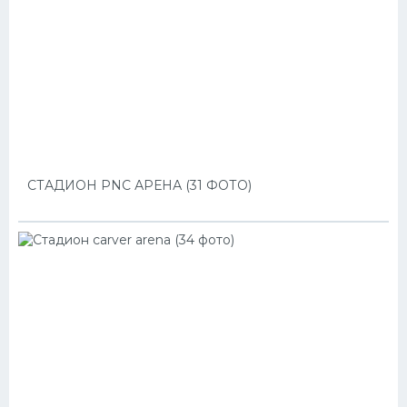
СТАДИОН PNC АРЕНА (31 ФОТО)