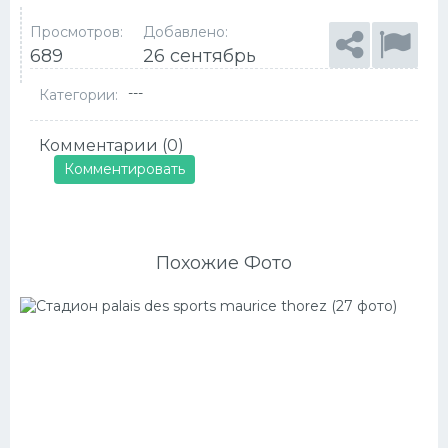
Просмотров:
Добавлено:
689
26 сентябрь
---
Категории:
Комментарии (0)
Комментировать
Похожие Фото