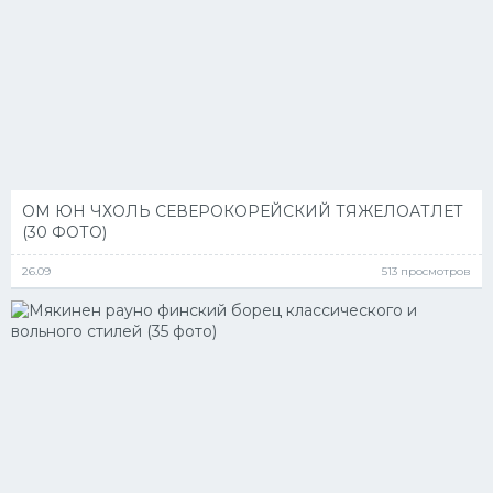
ОМ ЮН ЧХОЛЬ СЕВЕРОКОРЕЙСКИЙ ТЯЖЕЛОАТЛЕТ
(30 ФОТО)
26.09
513 просмотров