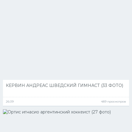
КЕРВИН АНДРЕАС ШВЕДСКИЙ ГИМНАСТ (33 ФОТО)
26.09
489 просмотров