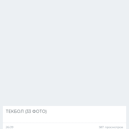
ТЕКБОЛ (33 ФОТО)
26.09
587 просмотров