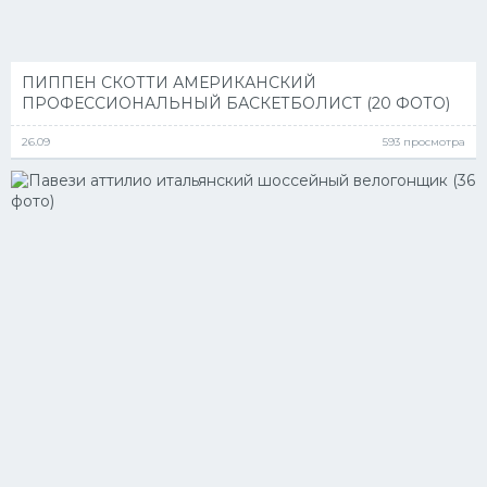
ПИППЕН СКОТТИ АМЕРИКАНСКИЙ
ПРОФЕССИОНАЛЬНЫЙ БАСКЕТБОЛИСТ (20 ФОТО)
26.09
593 просмотра