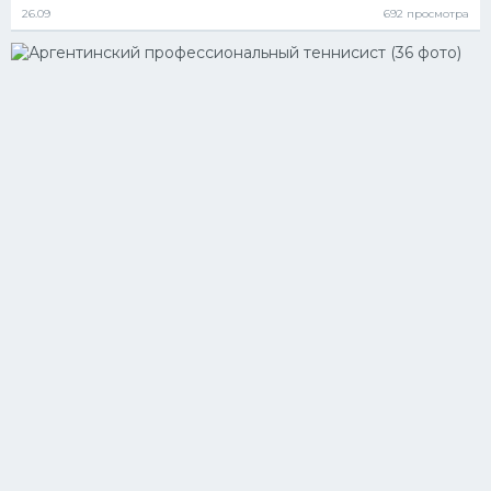
26.09
692 просмотра