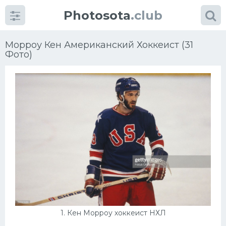
Photosota
.club
Морроу Кен Американский Хоккеист (31
Фото)
Категории
Фото
Много картинок...
Футбол
Баскетбол
Хоккей
1. Кен Морроу хоккеист НХЛ
Велогонки