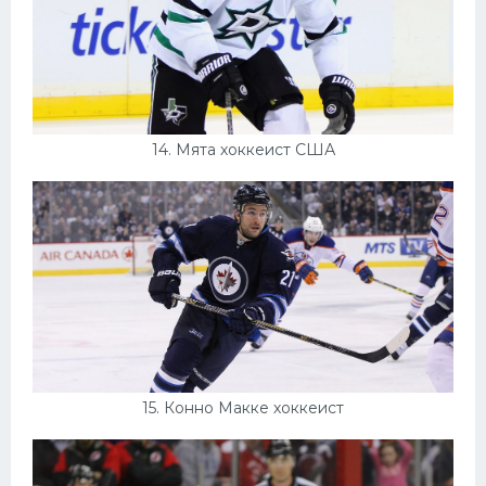
14. Мята хоккеист США
15. Конно Макке хоккеист