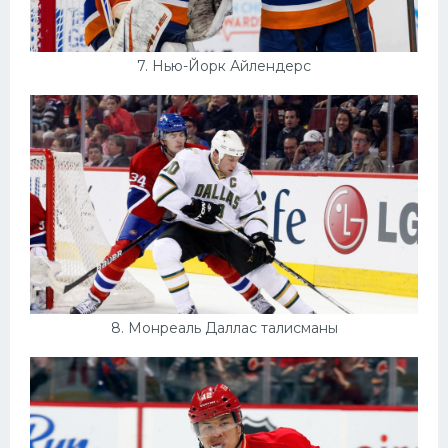
7. Нью-Йорк Айлендерс
8. Монреаль Даллас талисманы