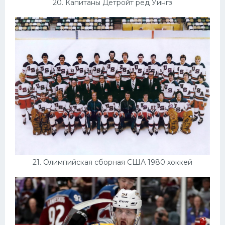
20. Капитаны Детройт ред Уингз
21. Олимпийская сборная США 1980 хоккей