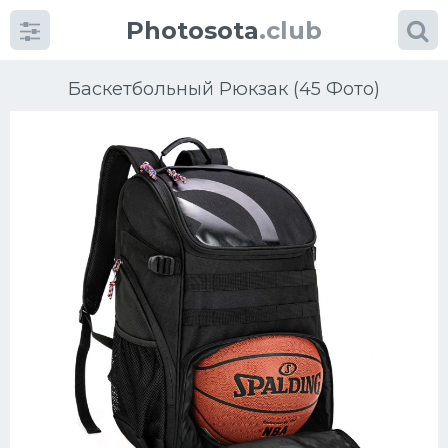
Photosota
.club
Баскетбольный Рюкзак (45 Фото)
Категории
Фото
Много картинок...
Футбол
Баскетбол
Хоккей
Велогонки