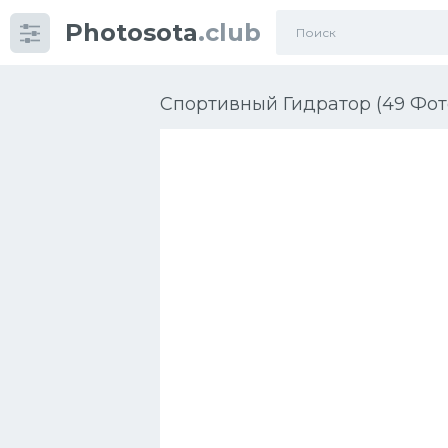
Photosota
.club
Категории
Фото
Спортивный Гидратор (49 Фот
Много картинок...
Футбол
Баскетбол
Хоккей
Велогонки
Конькобежный спорт
Тренажеры
Интерьеры квартир