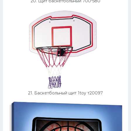
20. Щит баскетбольный 700*580
21. Баскетбольный щит 1toy т20097