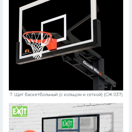
7. Щит баскетбольный (с кольцом и сеткой) (СЖ 037)