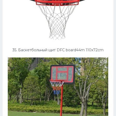
35. Баскетбольный щит DFC board44m 110x72cm