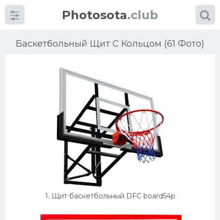
Photosota
.club
Баскетбольный Щит С Кольцом (61 Фото)
Категории
Фото
Много картинок...
Футбол
Баскетбол
1. Щит баскетбольный DFC board54p
Хоккей
Велогонки