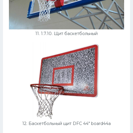
11. 1.7.10. Щит баскетбольный
12. Баскетбольный щит DFC 44" board44a