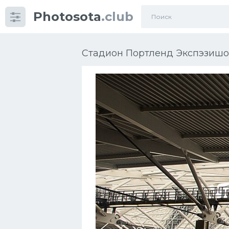
Photosota
.club
Категории
Фото
Стадион Портленд Экспэзишон
Много картинок...
Футбол
Баскетбол
Хоккей
Велогонки
Конькобежный спорт
Тренажеры
Интерьеры квартир