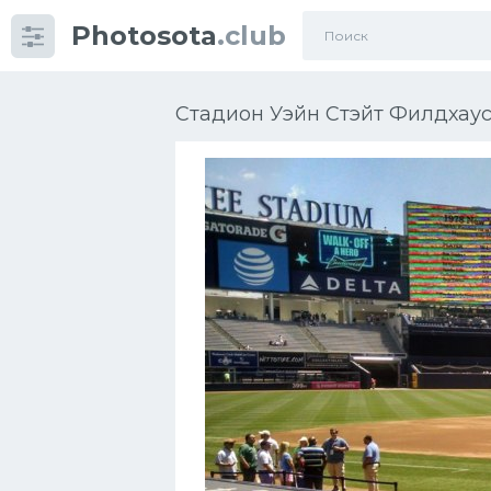
Photosota
.club
Категории
Фото
Стадион Уэйн Стэйт Филдхаус
Много картинок...
Футбол
Баскетбол
Хоккей
Велогонки
Конькобежный спорт
Тренажеры
Интерьеры квартир