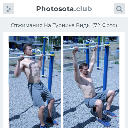
Photosota
.club
Отжимания На Турнике Виды (72 Фото)
Категории
Фото
Много картинок...
Футбол
Баскетбол
Хоккей
Велогонки