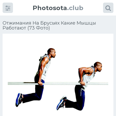
Photosota
.club
Отжимания На Брусьях Какие Мышцы
Работают (73 Фото)
Категории
Фото
Много картинок...
Футбол
Баскетбол
Хоккей
Велогонки