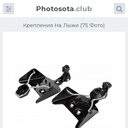
Photosota
.club
Крепления На Лыжи (75 Фото)
Категории
Фото
Много картинок...
Футбол
Баскетбол
Хоккей
Велогонки