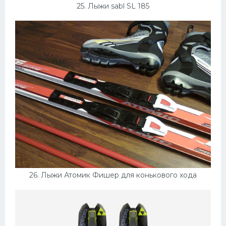
25. Лыжи sabl SL 185
26. Лыжи Атомик Фишер для конькового хода