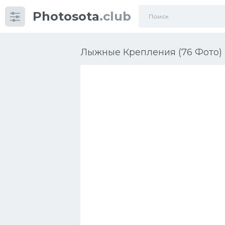
Photosota
.club
Категории
Фото
Лыжные Крепления (76 Фото)
Много картинок...
Футбол
Баскетбол
Хоккей
Велогонки
Конькобежный спорт
Тренажеры
Интерьеры квартир