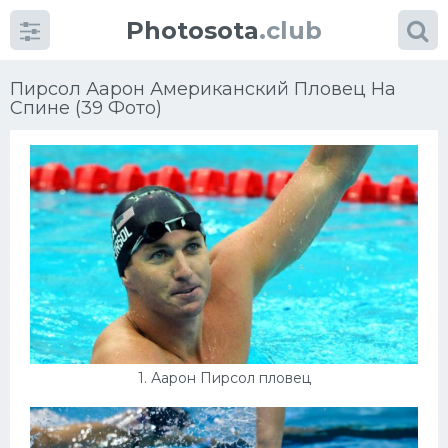
Photosota
.club
Пирсол Аарон Американский Пловец На
Спине (39 Фото)
Категории
Фото
Много картинок...
Футбол
Баскетбол
1. Аарон Пирсол пловец
Хоккей
Велогонки