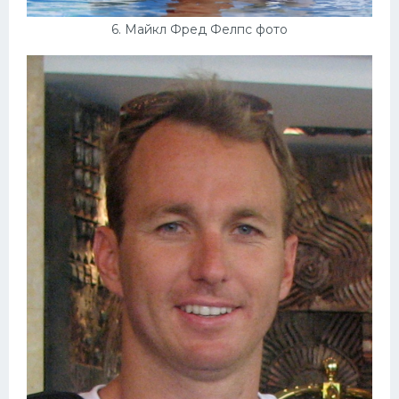
6. Майкл Фред Фелпс фото