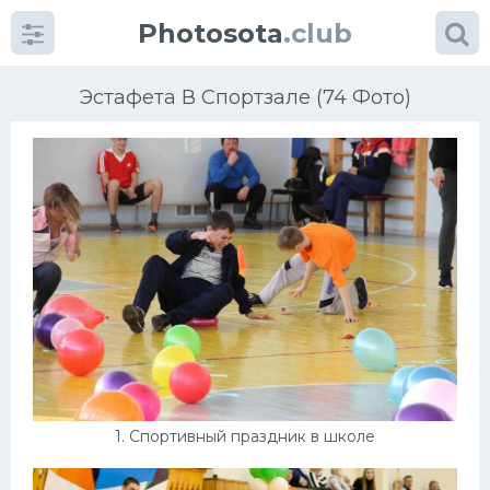
Photosota
.club
Эстафета В Спортзале (74 Фото)
Категории
Фото
Много картинок...
Футбол
Баскетбол
1. Спортивный праздник в школе
Хоккей
Велогонки