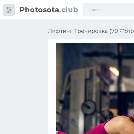
Photosota
.club
Категории
Фото
Лифтинг Тренировка (70 Фото
Много картинок...
Футбол
Баскетбол
Хоккей
Велогонки
Конькобежный спорт
Тренажеры
Интерьеры квартир