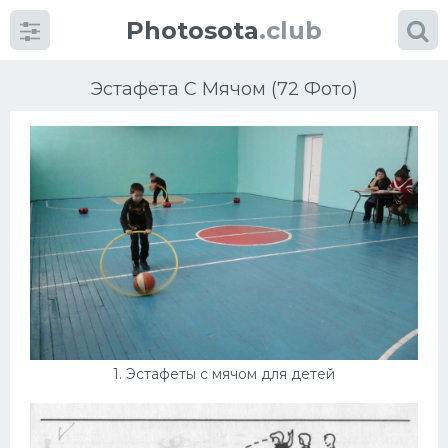
Photosota
.club
Эстафета С Мячом (72 Фото)
Категории
Фото
Много картинок...
Футбол
1. Эстафеты с мячом для детей
Баскетбол
Хоккей
Велогонки