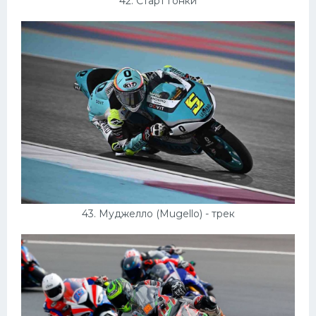
42. Старт гонки
43. Муджелло (Mugello) - трек