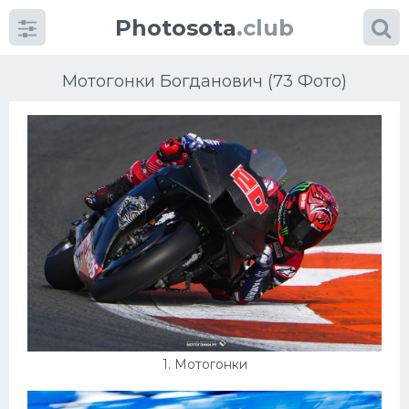
Photosota
.club
Мотогонки Богданович (73 Фото)
Категории
Фото
Много картинок...
Футбол
Баскетбол
1. Мотогонки
Хоккей
Велогонки