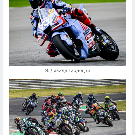
8. Давиде Тардоцци