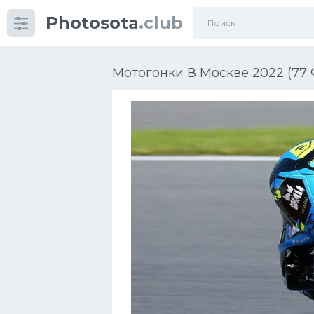
Photosota
.club
Категории
Фото
Мотогонки В Москве 2022 (77 
Много картинок...
Футбол
Баскетбол
Хоккей
Велогонки
Конькобежный спорт
Тренажеры
Интерьеры квартир