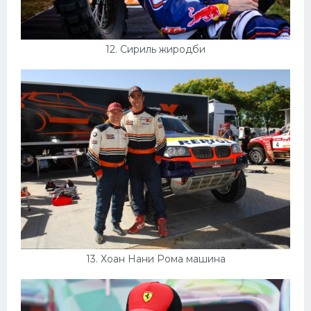
12. Сириль жиродби
13. Хоан Нани Рома машина