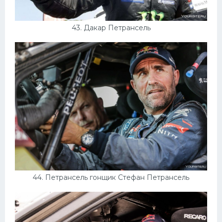
43. Дакар Петрансель
44. Петрансель гонщик Стефан Петрансель