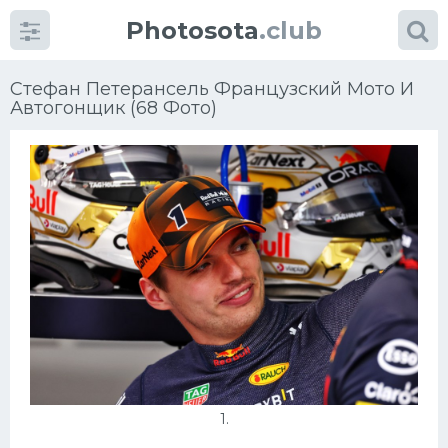
Photosota
.club
Стефан Петерансель Французский Мото И
Автогонщик (68 Фото)
Категории
Фото
Много картинок...
Футбол
Баскетбол
Хоккей
1.
Велогонки