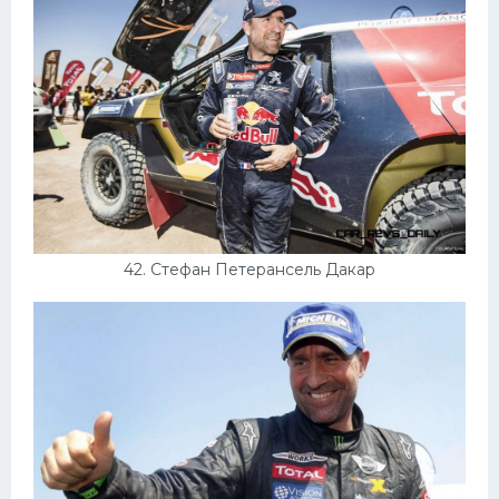
42. Стефан Петерансель Дакар