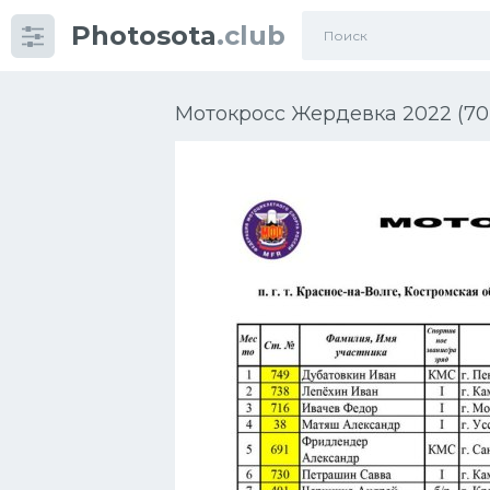
Photosota
.club
Категории
Фото
Мотокросс Жердевка 2022 (70
Много картинок...
Футбол
Баскетбол
Хоккей
Велогонки
Конькобежный спорт
Тренажеры
Интерьеры квартир