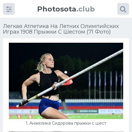
Photosota
.club
Легкая Атлетика На Летних Олимпийских
Играх 1908 Прыжки С Шестом (71 Фото)
Категории
Фото
Много картинок...
Футбол
Баскетбол
Хоккей
1. Анжелика Сидорова прыжки с шест
Велогонки