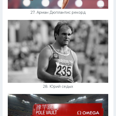
27. Арман Дюплантис рекорд
28. Юрий седых