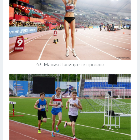
43. Мария Ласицкене прыжок