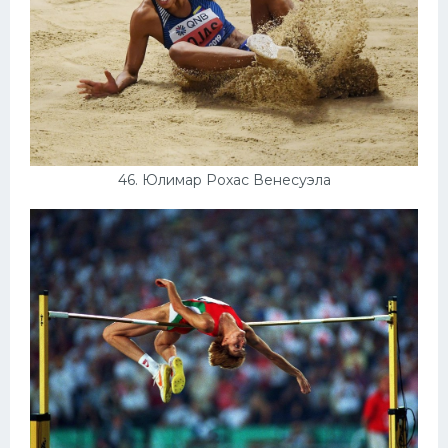
46. Юлимар Рохас Венесуэла