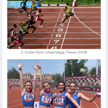
Конькобежный спорт
Тренажеры
Интерьеры квартир
2. Усейн болт олимпиада Пекин 2008