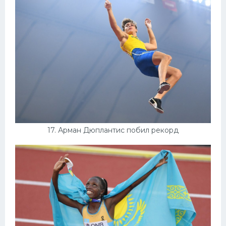
17. Арман Дюплантис побил рекорд