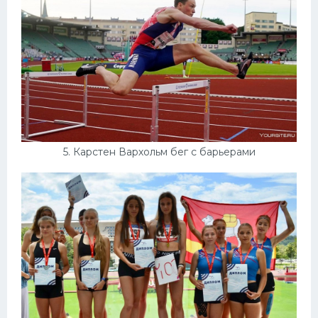
5. Карстен Вархольм бег с барьерами