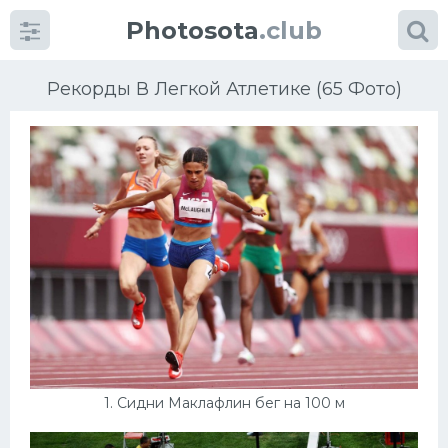
Photosota
.club
Рекорды В Легкой Атлетике (65 Фото)
Категории
Фото
Много картинок...
Футбол
Баскетбол
1. Сидни Маклафлин бег на 100 м
Хоккей
Велогонки