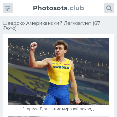
Photosota
.club
Шведско Американский Легкоатлет (67
Фото)
Категории
Фото
Много картинок...
Футбол
Баскетбол
Хоккей
1. Арман Дюплантис мировой рекорд
Велогонки