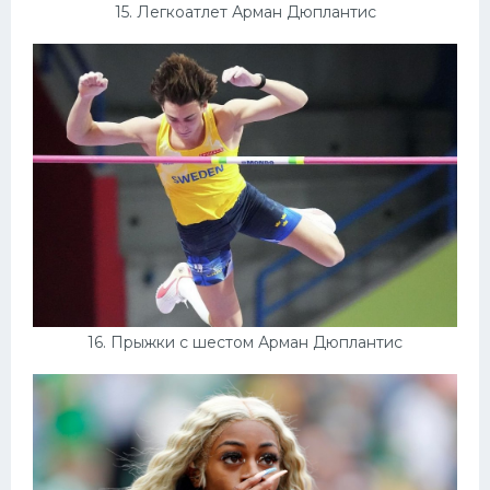
15. Легкоатлет Арман Дюплантис
16. Прыжки с шестом Арман Дюплантис