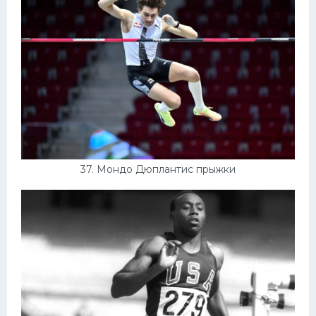
37. Мондо Дюплантис прыжки