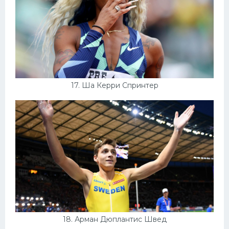
17. Ша Керри Спринтер
18. Арман Дюплантис Швед