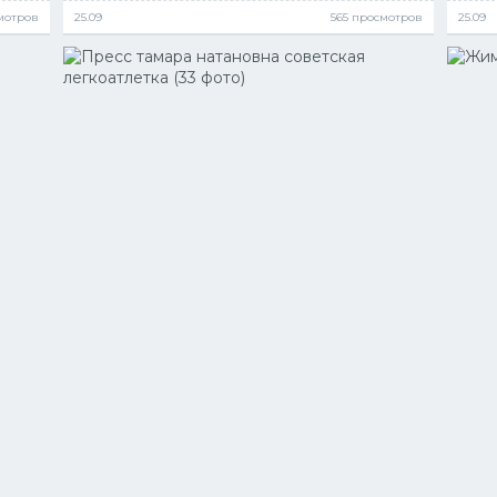
мотров
25.09
565 просмотров
25.09