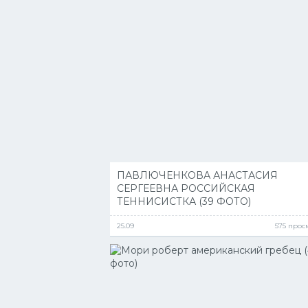
ПАВЛЮЧЕНКОВА АНАСТАСИЯ
СЕРГЕЕВНА РОССИЙСКАЯ
ТЕННИСИСТКА (39 ФОТО)
25.09
575 прос