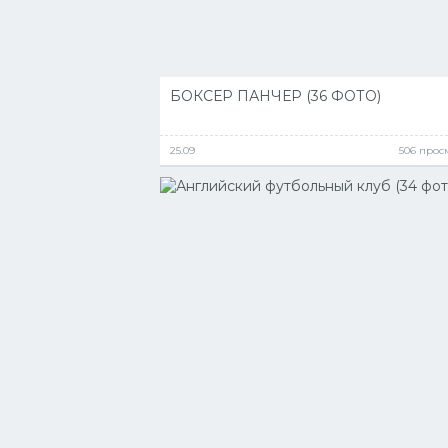
БОКСЕР ПАНЧЕР (36 ФОТО)
25.09
506 прос