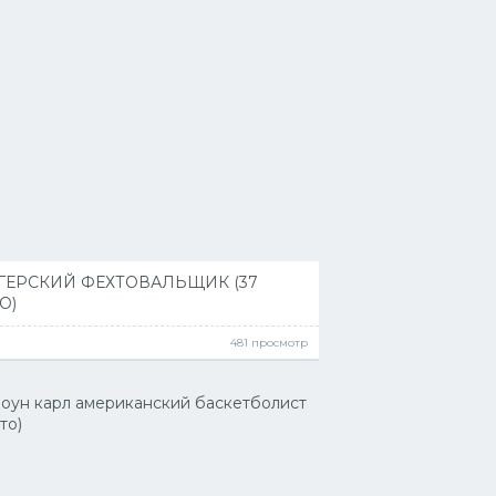
ГЕРСКИЙ ФЕХТОВАЛЬЩИК (37
О)
481 просмотр