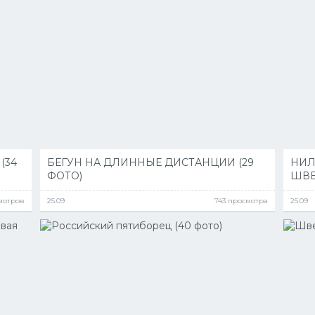
(34
БЕГУН НА ДЛИННЫЕ ДИСТАНЦИИ (29
НИЛ
ФОТО)
ШВЕ
смотров
25.09
743 просмотра
25.09