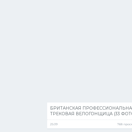
БРИТАНСКАЯ ПРОФЕССИОНАЛЬН
ТРЕКОВАЯ ВЕЛОГОНЩИЦА (33 ФОТ
25.09
768 прос