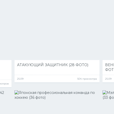
АТАКУЮЩИЙ ЗАЩИТНИК (28 ФОТО)
ВЕН
ФОТ
25.09
504 просмотра
25.09
мотров