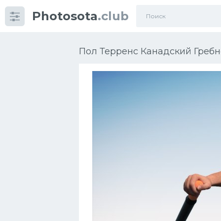
Photosota
.club
Категории
Фото
Пол Терренс Канадский Гребн
Много картинок...
Футбол
Баскетбол
Хоккей
Велогонки
Конькобежный спорт
Тренажеры
Интерьеры квартир