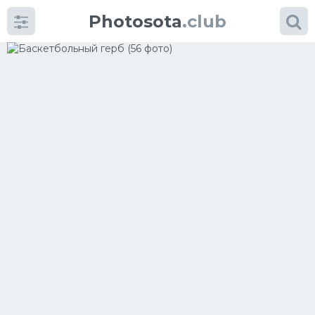
Photosota
.club
Категории
Фото
Много картинок...
Футбол
Баскетбол
Хоккей
Велогонки