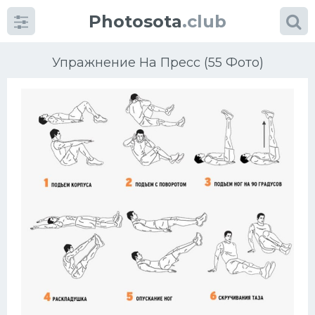
Photosota
.club
Упражнение На Пресс (55 Фото)
Категории
Фото
Много картинок...
Футбол
Баскетбол
Хоккей
Велогонки