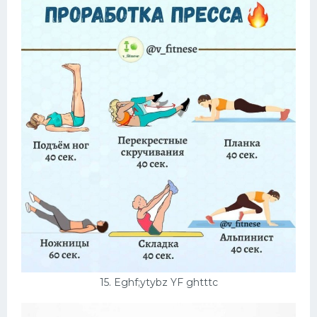
15. Eghf;ytybz YF ghtttc