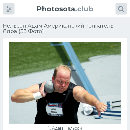
Photosota
.club
Нельсон Адам Американский Толкатель
Ядра (33 Фото)
Категории
Фото
Много картинок...
Футбол
Баскетбол
Хоккей
1. Адам Нельсон
Велогонки