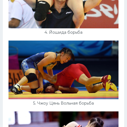
4. Йошида борьба
5. Чжоу Цянь Вольная борьба