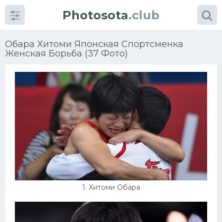
Photosota
.club
Обара Хитоми Японская Спортсменка
Женская Борьба (37 Фото)
Категории
Фото
Много картинок...
Футбол
Баскетбол
1. Хитоми Обара
Хоккей
Велогонки