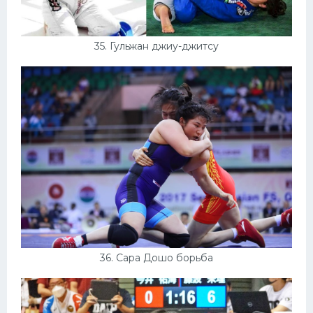
35. Гульжан джиу-джитсу
36. Сара Дошо борьба