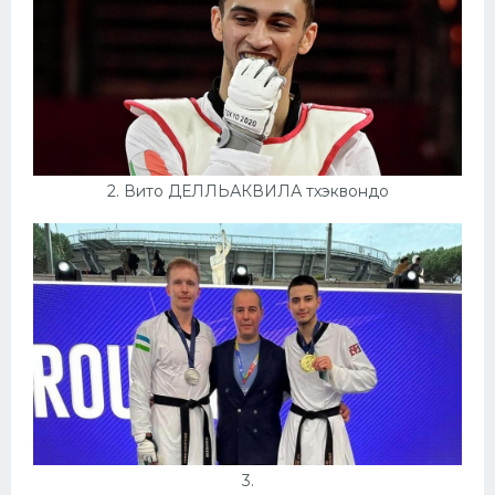
Конькобежный спорт
Тренажеры
Интерьеры квартир
2. Вито ДЕЛЛЬАКВИЛА тхэквондо
3.