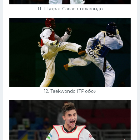
11. Шухрат Салаев тхэквондо
12. Taekwondo ITF обои