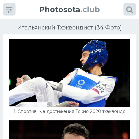
Photosota
.club
Итальянский Тхэквондист (34 Фото)
Категории
Фото
Много картинок...
Футбол
1. Спортивные достижения Токио 2020 тхэквондо
Баскетбол
Хоккей
Велогонки