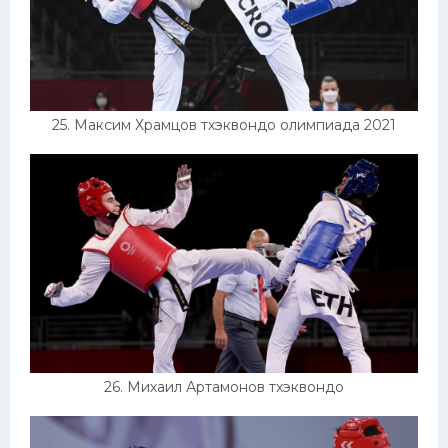
25. Максим Храмцов тхэквондо олимпиада 2021
26. Михаил Артамонов тхэквондо