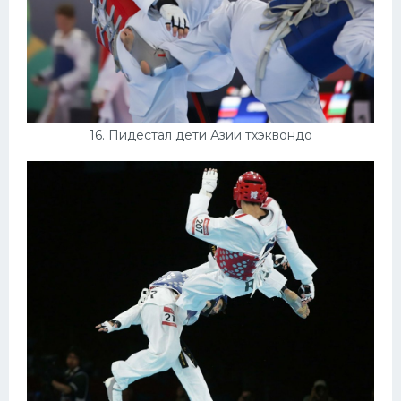
16. Пидестал дети Азии тхэквондо