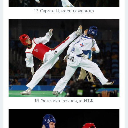
17. Сармат Цакоев тхэквондо
18. Эстетика тхэквондо ИТФ