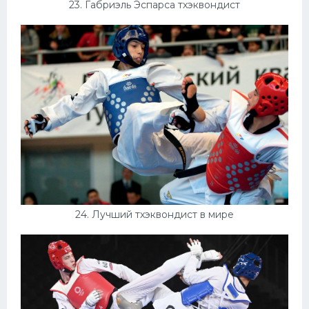
23. Габриэль Эспарса тхэквондист
24. Лучший тхэквондист в мире