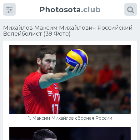
Photosota
.club
Михайлов Максим Михайлович Российский
Волейболист (39 Фото)
Категории
Фото
Много картинок...
Футбол
Баскетбол
1. Максим Михайлов сборная России
Хоккей
Велогонки