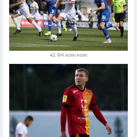
42. ФК коло коло