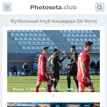
Photosota
.club
Футбольный Клуб Кишварда (56 Фото)
Категории
Фото
Много картинок...
Футбол
Баскетбол
1.
Хоккей
Велогонки