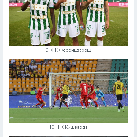
9. ФК Ференцварош
10. ФК Кишварда