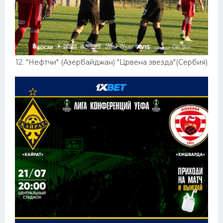
12. "Нефтчи" (Азербайджан) "Црвена звезда"(Сербия)