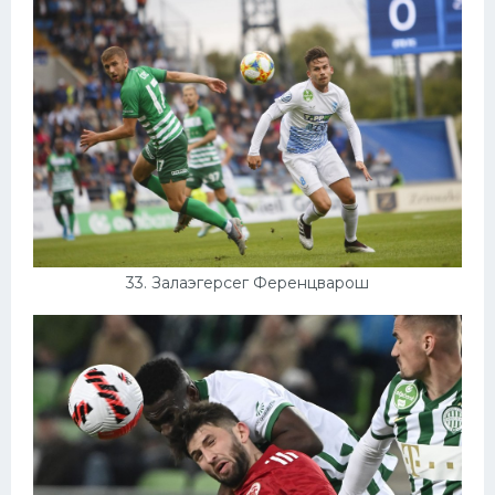
33. Залаэгерсег Ференцварош