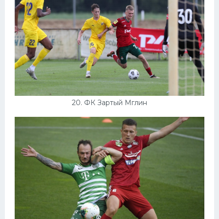
20. ФК Зартый Мглин