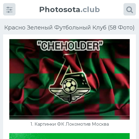
Photosota
.club
Красно Зеленый Футбольный Клуб (58 Фото)
Категории
Фото
Много картинок...
Футбол
Баскетбол
1. Картинки ФК Локомотив Москва
Хоккей
Велогонки