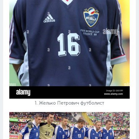
Конькобежный спорт
Тренажеры
Интерьеры квартир
1. Желько Петрович футболист