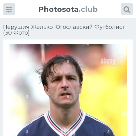
Photosota
.club
Перушич Желько Югославский Футболист
(30 Фото)
Категории
Фото
Много картинок...
Футбол
Баскетбол
Хоккей
Велогонки