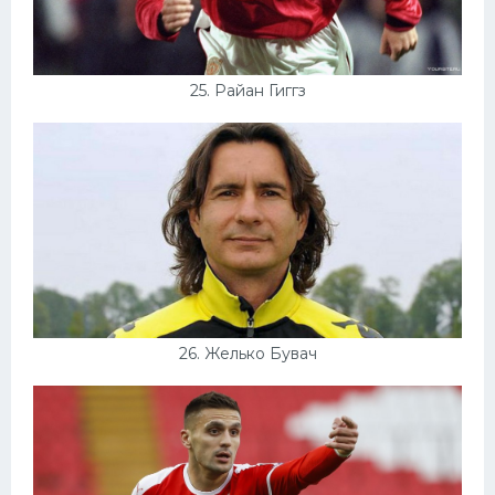
25. Райан Гиггз
26. Желько Бувач