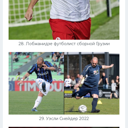
28. Лобжанидзе футболист сборной Грузии
29. Уэсли Снейдер 2022