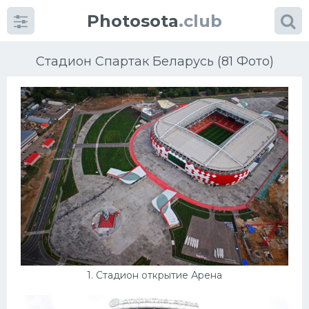
Photosota
.club
Стадион Спартак Беларусь (81 Фото)
Категории
Фото
Много картинок...
Футбол
Баскетбол
1. Стадион открытие Арена
Хоккей
Велогонки