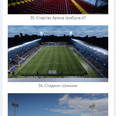
35. Спартак Арена трибуна а7
36. Стадион Шинник