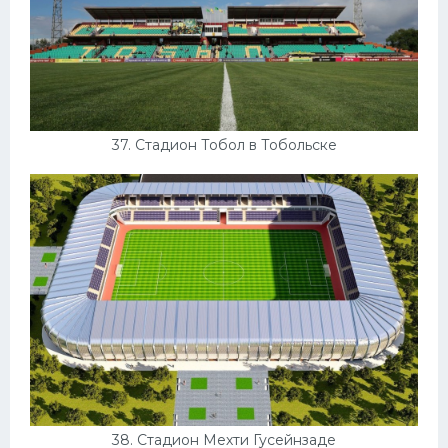
37. Стадион Тобол в Тобольске
38. Стадион Мехти Гусейнзаде