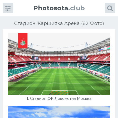
Photosota
.club
Стадион: Каршияка Арена (82 Фото)
Категории
Фото
Много картинок...
Футбол
1. Стадион ФК Локомотив Москва
Баскетбол
Хоккей
Велогонки