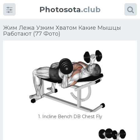
Photosota
.club
Жим Лежа Узким Хватом Какие Мышцы
Работают (77 Фото)
Категории
Фото
Много картинок...
Футбол
1. Incline Bench DB Chest Fly
Баскетбол
Хоккей
Велогонки