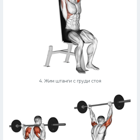
4. Жим штанги с груди стоя