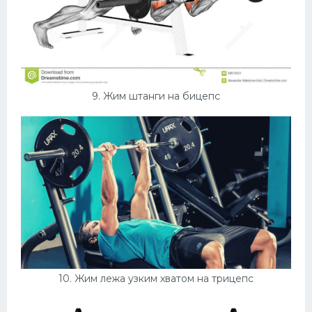
9. Жим штанги на бицепс
10. Жим лежа узким хватом на трицепс