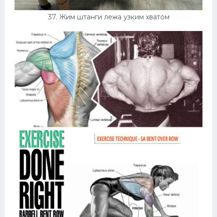
37. Жим штанги лежа узким хватом