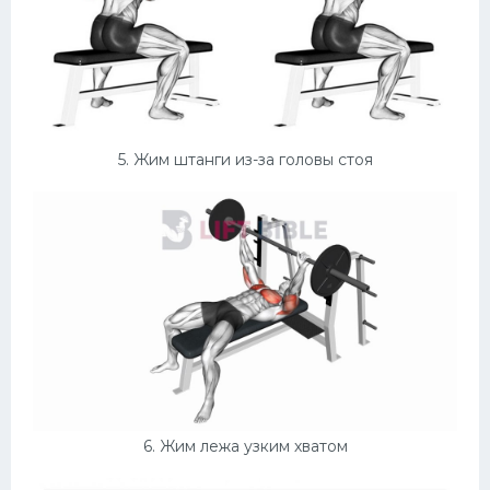
5. Жим штанги из-за головы стоя
6. Жим лежа узким хватом