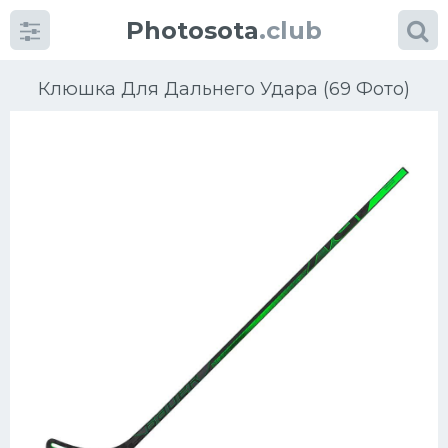
Photosota
.club
Клюшка Для Дальнего Удара (69 Фото)
Категории
Фото
Много картинок...
Футбол
Баскетбол
Хоккей
Велогонки