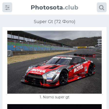
Photosota
.club
Super Gt (72 Фото)
Категории
Фото
Много картинок...
Футбол
Баскетбол
1. Nismo super gt
Хоккей
Велогонки