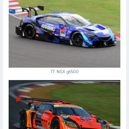
17. NSX gt500