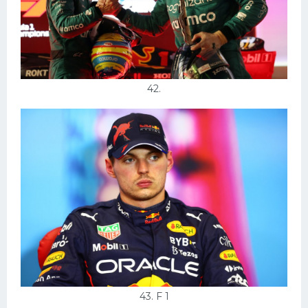
42.
43. F 1