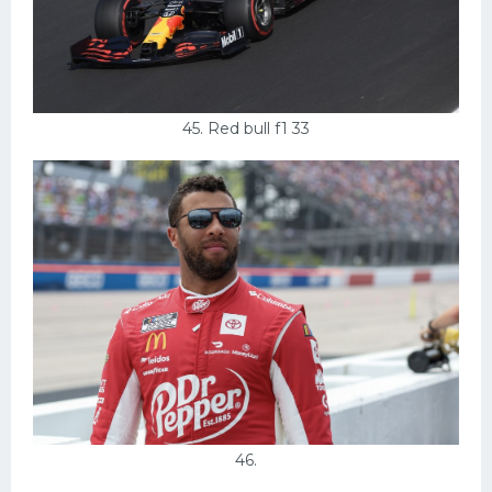
45. Red bull f1 33
46.