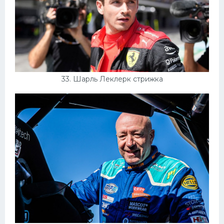
33. Шарль Леклерк стрижка