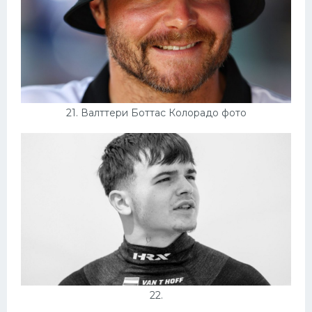
21. Валттери Боттас Колорадо фото
22.