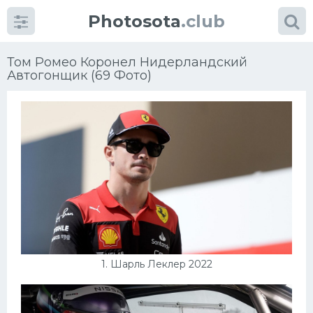
Photosota
.club
Том Ромео Коронел Нидерландский
Автогонщик (69 Фото)
Категории
Фото
Много картинок...
Футбол
Баскетбол
1. Шарль Леклер 2022
Хоккей
Велогонки